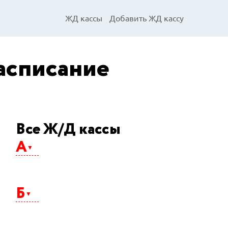
ЖД кассы
Добавить ЖД кассу
асписание
Все Ж/Д кассы
А
Абакан
Агрыз
Б
Адлер
Айхал
Алдан
Альметьевск
Балаково
Анапа