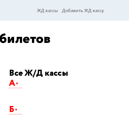
ЖД кассы
Добавить ЖД кассу
 билетов
Все Ж/Д кассы
А
Абакан
Агрыз
Б
Адлер
Айхал
Алдан
Альметьевск
Балаково
Анапа