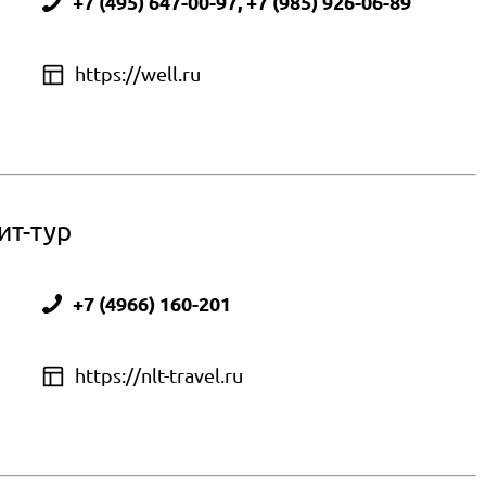
+7 (495) 647-00-97, +7 (985) 926-06-89
о
https://well.ru
ит-тур
+7 (4966) 160-201
о
https://nlt-travel.ru