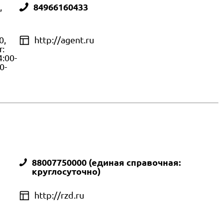
,
84966160433
0,
http://agent.ru
т:
4:00-
0-
88007750000 (единая справочная:
круглосуточно)
http://rzd.ru