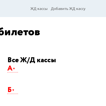
ЖД кассы
Добавить ЖД кассу
 билетов
Все Ж/Д кассы
А
Абакан
Агрыз
Б
Адлер
Айхал
Алдан
Альметьевск
Балаково
Анапа