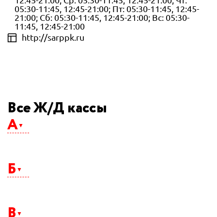
12:45-21:00; Ср: 05:30-11:45, 12:45-21:00; Чт:
05:30-11:45, 12:45-21:00; Пт: 05:30-11:45, 12:45-
21:00; Сб: 05:30-11:45, 12:45-21:00; Вс: 05:30-
11:45, 12:45-21:00
http://sarppk.ru
Все Ж/Д кассы
А
Абакан
Агрыз
Б
Адлер
Айхал
Алдан
Альметьевск
Балаково
Анапа
Балашиха
Ангарск
В
Барнаул
Апатиты