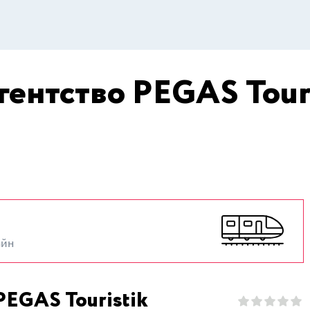
гентство PEGAS Touri
айн
PEGAS Touristik