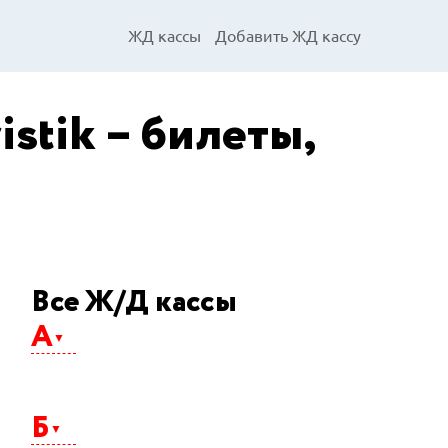
ЖД кассы
Добавить ЖД кассу
stik – билеты,
Все Ж/Д кассы
А
Абакан
Агрыз
Б
Адлер
Айхал