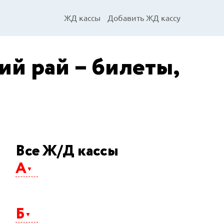
ЖД кассы
Добавить ЖД кассу
ий рай – билеты,
Все Ж/Д кассы
А
Абакан
Агрыз
Б
Адлер
Айхал