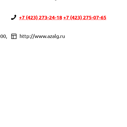
+7 (423) 273-24-18
+7 (423) 275-07-65
:00,
http://www.azalg.ru