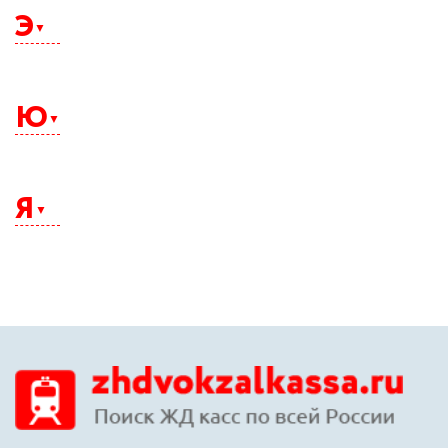
Э
Электросталь
Элиста
Ю
Энгельс
Южно-Сахалинск
Юрга
Я
Якутск
Ялта
Ярославль