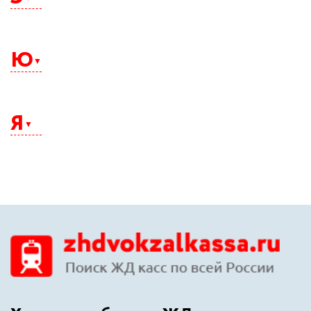
Электросталь
Элиста
Ю
Энгельс
Южно-Сахалинск
Юрга
Я
Якутск
Ялта
Ярославль