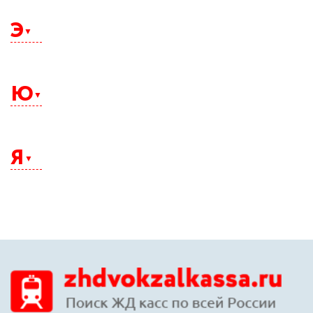
Щелково
Э
Электросталь
Элиста
Ю
Энгельс
Южно-Сахалинск
Юрга
Я
Якутск
Ялта
Ярославль