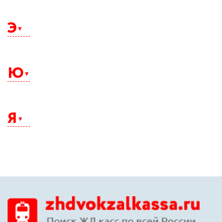
Щелково
Э
Электросталь
Элиста
Ю
Энгельс
Южно-Сахалинск
Юрга
Я
Якутск
Ялта
Ярославль