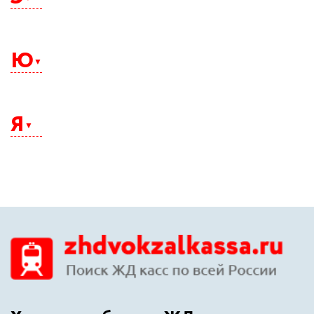
Электросталь
Элиста
Ю
Энгельс
Южно-Сахалинск
Юрга
Я
Якутск
Ялта
Ярославль