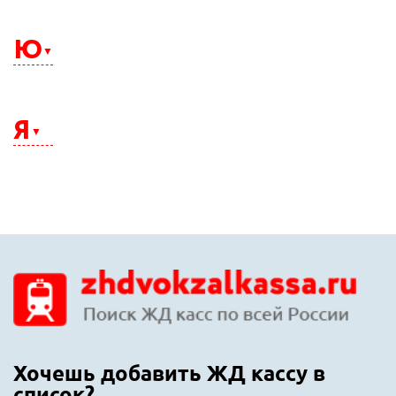
Электросталь
Элиста
Ю
Энгельс
Южно-Сахалинск
Юрга
Я
Якутск
Ялта
Ярославль
Хочешь добавить ЖД кассу в
список?