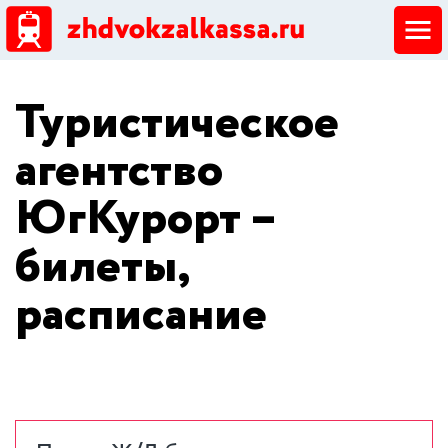
ЖД кассы
Туристическое
Добавить ЖД кассу
агентство
ЮгКурорт –
билеты,
расписание