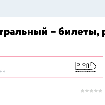
тральный – билеты, 
айн