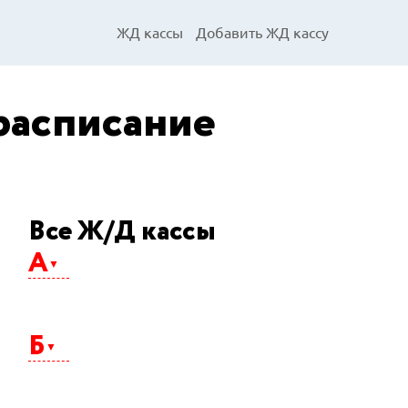
ЖД кассы
Добавить ЖД кассу
расписание
Все Ж/Д кассы
А
Абакан
Агрыз
Б
Адлер
Айхал
Алдан
Альметьевск
Балаково
Анапа