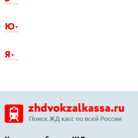
Электросталь
Элиста
Ю
Энгельс
Южно-Сахалинск
Юрга
Я
Якутск
Ялта
Ярославль