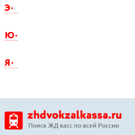
Э
Электросталь
Элиста
Ю
Энгельс
Южно-Сахалинск
Юрга
Я
Якутск
Ялта
Ярославль