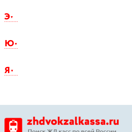
Щелково
Э
Электросталь
Элиста
Ю
Энгельс
Южно-Сахалинск
Юрга
Я
Якутск
Ялта
Ярославль