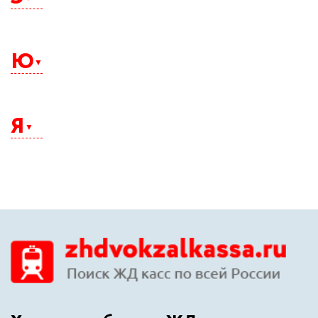
Электросталь
Элиста
Ю
Энгельс
Южно-Сахалинск
Юрга
Я
Якутск
Ялта
Ярославль