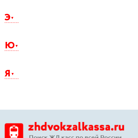
Щелково
Э
Электросталь
Элиста
Ю
Энгельс
Южно-Сахалинск
Юрга
Я
Якутск
Ялта
Ярославль