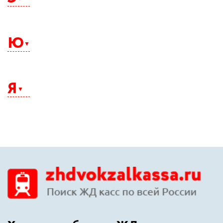
Электросталь
Элиста
Ю
Энгельс
Южно-Сахалинск
Юрга
Я
Якутск
Ялта
Ярославль