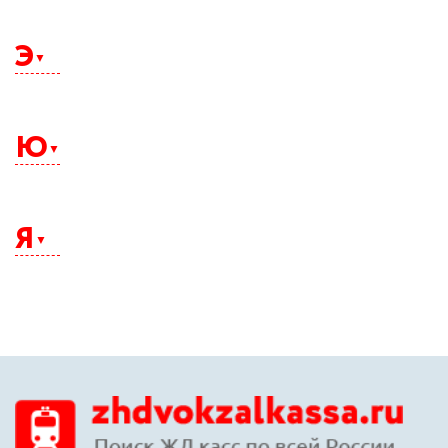
Щелково
Э
Электросталь
Элиста
Ю
Энгельс
Южно-Сахалинск
Юрга
Я
Якутск
Ялта
Ярославль