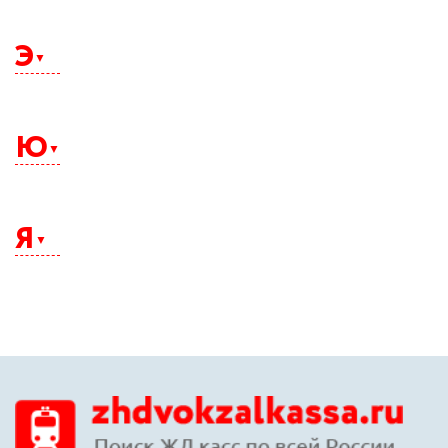
Щелково
Э
Электросталь
Элиста
Ю
Энгельс
Южно-Сахалинск
Юрга
Я
Якутск
Ялта
Ярославль