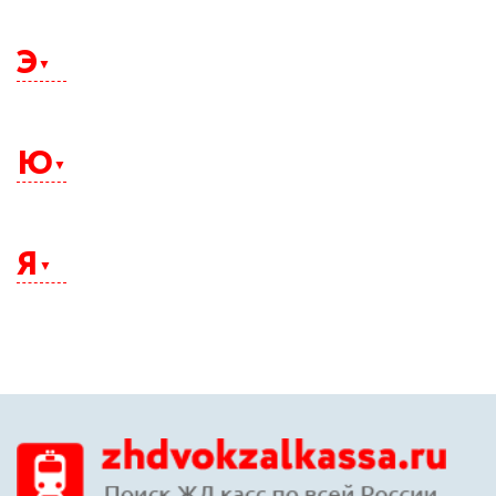
Щелково
Э
Электросталь
Элиста
Ю
Энгельс
Южно-Сахалинск
Юрга
Я
Якутск
Ялта
Ярославль