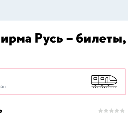
ирма Русь – билеты,
айн
ь