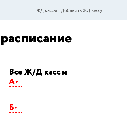
ЖД кассы
Добавить ЖД кассу
 расписание
Все Ж/Д кассы
А
Абакан
Агрыз
Б
Адлер
Айхал
Алдан
Альметьевск
Балаково
Анапа