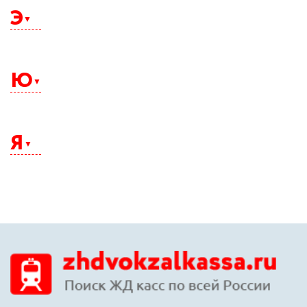
Э
Электросталь
Элиста
Ю
Энгельс
Южно-Сахалинск
Юрга
Я
Якутск
Ялта
Ярославль