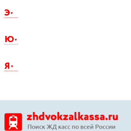
Щелково
Э
Электросталь
Элиста
Ю
Энгельс
Южно-Сахалинск
Юрга
Я
Якутск
Ялта
Ярославль