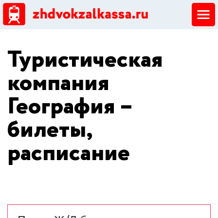
ЖД кассы
Туристическая
Добавить ЖД кассу
компания
География –
билеты,
расписание