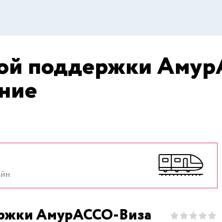
вой поддержки Амур
ание
айн
ержки АмурАССО-Виза