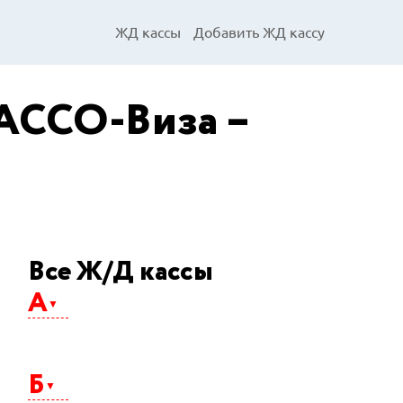
ЖД кассы
Добавить ЖД кассу
АССО-Виза –
Все Ж/Д кассы
А
Абакан
Агрыз
Б
Адлер
Айхал