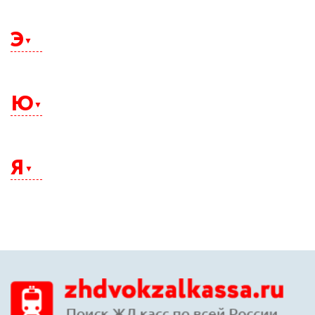
Щелково
Э
Электросталь
Элиста
Ю
Энгельс
Южно-Сахалинск
Юрга
Я
Якутск
Ялта
Ярославль