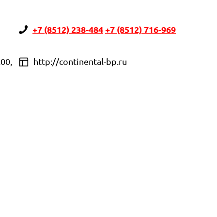
+7 (8512) 238-484
+7 (8512) 716-969
:00,
http://continental-bp.ru