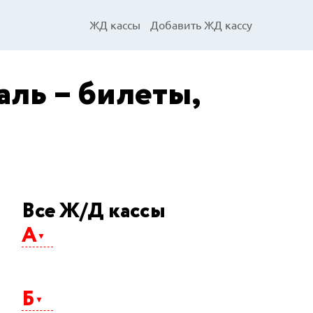
ЖД кассы
Добавить ЖД кассу
ль – билеты,
Все Ж/Д кассы
А
Абакан
Агрыз
Б
Адлер
Айхал