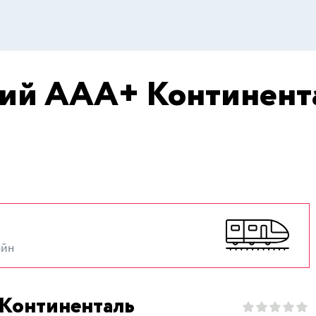
ий ААА+ Континента
айн
Континенталь