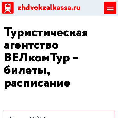
ЖД кассы
Туристическая
Добавить ЖД кассу
агентство
ВЕЛкомТур –
билеты,
расписание