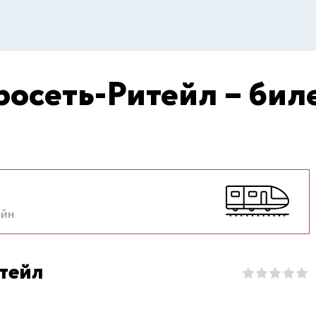
росеть-Ритейл – бил
айн
итейл