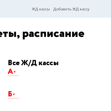
ЖД кассы
Добавить ЖД кассу
еты, расписание
Все Ж/Д кассы
А
Абакан
Агрыз
Б
Адлер
Айхал
Алдан
Альметьевск
Балаково
Анапа