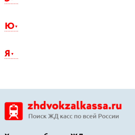
Электросталь
Элиста
Ю
Энгельс
Южно-Сахалинск
Юрга
Я
Якутск
Ялта
Ярославль