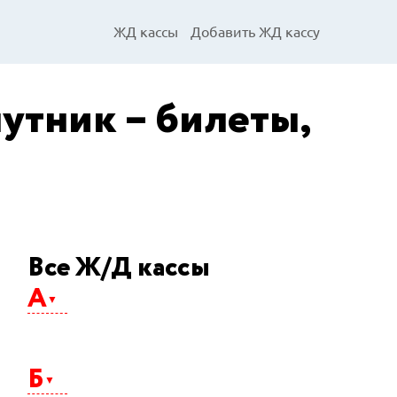
ЖД кассы
Добавить ЖД кассу
путник – билеты,
Все Ж/Д кассы
А
Абакан
Агрыз
Б
Адлер
Айхал