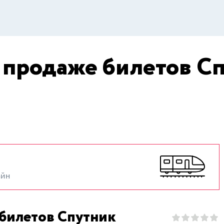
о продаже билетов С
айн
 билетов Спутник