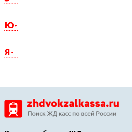
Электросталь
Элиста
Ю
Энгельс
Южно-Сахалинск
Юрга
Я
Якутск
Ялта
Ярославль