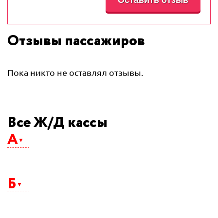
Отзывы пассажиров
Пока никто не оставлял отзывы.
Все Ж/Д кассы
А
Абакан
Агрыз
Б
Адлер
Айхал
Алдан
Альметьевск
Балаково
Анапа