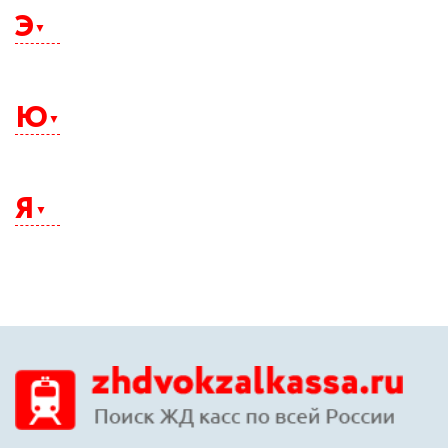
Э
Электросталь
Элиста
Ю
Энгельс
Южно-Сахалинск
Юрга
Я
Якутск
Ялта
Ярославль