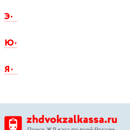
Щелково
Э
Электросталь
Элиста
Ю
Энгельс
Южно-Сахалинск
Юрга
Я
Якутск
Ялта
Ярославль