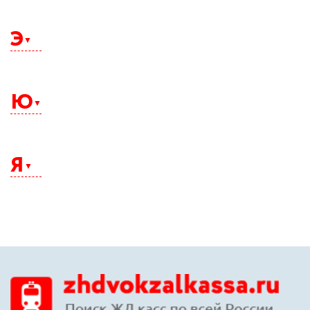
Щелково
Э
Электросталь
Элиста
Ю
Энгельс
Южно-Сахалинск
Юрга
Я
Якутск
Ялта
Ярославль